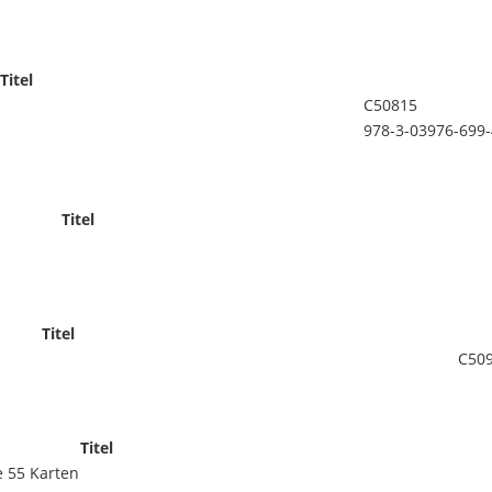
Titel
C50815
978-3-03976-699-
Titel
Titel
C50
Titel
e 55 Karten