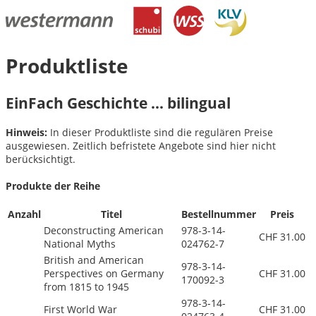
Produktliste
EinFach Geschichte ... bilingual
Hinweis:
In dieser Produktliste sind die regulären Preise
ausgewiesen. Zeitlich befristete Angebote sind hier nicht
berücksichtigt.
Produkte der Reihe
Anzahl
Titel
Bestellnummer
Preis
Deconstructing American
978-3-14-
CHF 31.00
National Myths
024762-7
British and American
978-3-14-
Perspectives on Germany
CHF 31.00
170092-3
from 1815 to 1945
978-3-14-
First World War
CHF 31.00