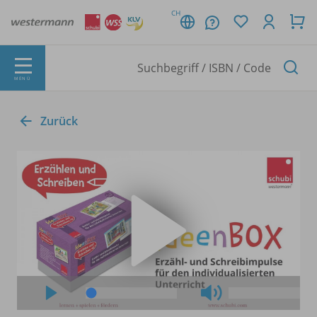
CH
MENÜ
Zurück