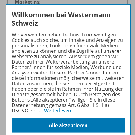
Marketing
Helga Schmidtpeter, Nicole Heil, Janna Kruse,
Willkommen bei Westermann
Matea Regelja
Schweiz
Grafik
Wir verwenden neben technisch notwendigen
Anna-Julia Suter
Cookies auch solche, um Inhalte und Anzeigen zu
personalisieren, Funktionen für soziale Medien
anbieten zu können und die Zugriffe auf unserer
Webseite zu analysieren. Ausserdem geben wir
Daten zu ihrer Weiterverarbeitung an unsere
Redaktion - Primar und Sek I
Partner/-innen für soziale Medien, Werbung und
Maria Büchner, Georgia Chatzoudis, Simone
Analysen weiter. Unsere Partner/-innen führen
diese Informationen möglicherweise mit weiteren
Erdrich, Jonathan Gaus, Andre Hüser, Mina
Daten zusammen, die Sie ihnen bereitgestellt
Patscheider, Iris Spalinger, Jeannette
haben oder die sie im Rahmen Ihrer Nutzung der
Weingartner
Dienste gesammelt haben. Durch Betätigen des
Buttons „Alle akzeptieren" willigen Sie in diese
Datenerhebung gemäss Art. 6 Abs. 1 S. 1 a)
DSGVO ein.
…
Weiterlesen
Redaktion - Sek II und Berufliche Grund-
Alle akzeptieren
und Weiterbildung