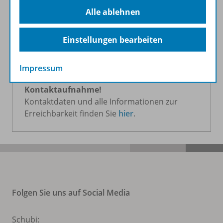
Sebastian Kestel, Jovanka Antić, Lenka
Alle ablehnen
Borutova, Melanie Carafa, Rebecca Kaufmann,
Jasmin Meier
Einstellungen bearbeiten
Impressum
Haben Sie Fragen? Wir freuen uns auf Ihre
Kontaktaufnahme!
Kontaktdaten und alle Informationen zur
Erreichbarkeit finden Sie
hier
.
Folgen Sie uns auf Social Media
Schubi: