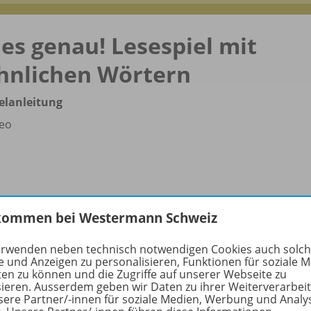
ies genau! Lesespiel mit
hnlichen Wörtern
elanleitung
eo
kommen bei Westermann Schweiz
erwenden neben technisch notwendigen Cookies auch solc
e und Anzeigen zu personalisieren, Funktionen für soziale 
ten zu können und die Zugriffe auf unserer Webseite zu
sieren. Ausserdem geben wir Daten zu ihrer Weiterverarbei
rmationen
sere Partner/-innen für soziale Medien, Werbung und Analy