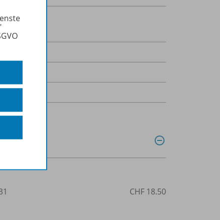
ienste
"
DSGVO
uljahr
31
CHF 18.50