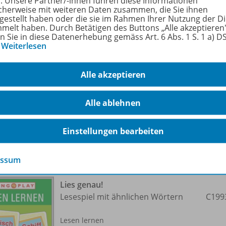
r. Unsere Partner/-innen führen diese Informationen
cherweise mit weiteren Daten zusammen, die Sie ihnen
tgestellt haben oder die sie im Rahmen Ihrer Nutzung der D
melt haben. Durch Betätigen des Buttons „Alle akzeptieren
fach
Deutsch
,
Therapie
en Sie in diese Datenerhebung gemäss Art. 6 Abs. 1 S. 1 a) 
…
Weiterlesen
enstufe
1. Schuljahr bis 2. Sch
8 Jahre
Alle akzeptieren
größe
91,2 MB
Alle ablehnen
Einstellungen bearbeiten
o zu folgenden Werken
essum
Lies genau!
Lesespiel mit ähnlichen Wörtern
C199
Lesen lernen