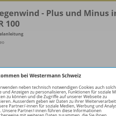
egenwind - Plus und Minus 
R 100
elanleitung
eo
kommen bei Westermann Schweiz
erwenden neben technisch notwendigen Cookies auch solc
e und Anzeigen zu personalisieren, Funktionen für soziale 
ten zu können und die Zugriffe auf unserer Webseite zu
sieren. Ausserdem geben wir Daten zu ihrer Weiterverarbei
rmationen
sere Partner/-innen für soziale Medien, Werbung und Analy
r. Unsere Partner/-innen führen diese Informationen
cherweise mit weiteren Daten zusammen, die Sie ihnen