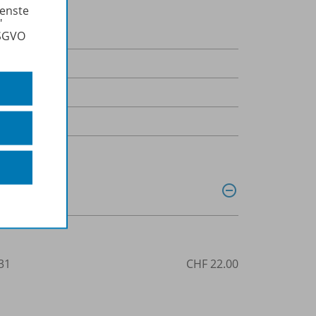
ienste
"
DSGVO
uljahr
31
CHF 22.00