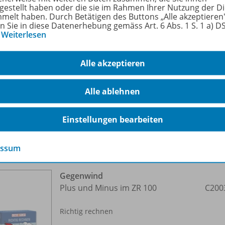
tgestellt haben oder die sie im Rahmen Ihrer Nutzung der D
melt haben. Durch Betätigen des Buttons „Alle akzeptieren
fach
Mathematik
,
Therapie
en Sie in diese Datenerhebung gemäss Art. 6 Abs. 1 S. 1 a) 
…
Weiterlesen
enstufe
2. Schuljahr bis 4. Sch
Alle akzeptieren
7 Jahre bis 10 Jahre
größe
409,9 MB
Alle ablehnen
Einstellungen bearbeiten
o zu folgenden Werken
essum
Gegenwind
Plus und Minus im ZR 100
C200
Richtig rechnen