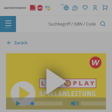
CH
MENÜ
Zurück