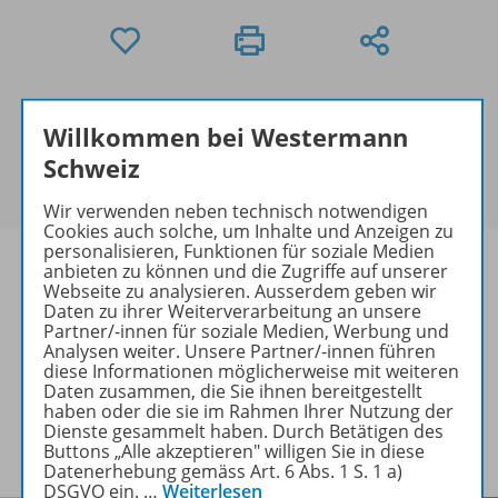
Exklusiv für Lehrpersonen
Willkommen bei Westermann
Dieses Produkt darf nur von Lehrpersonen und
Erzieher/-innen erworben werden. Bitte
melden Sie
Schweiz
sich mit Ihrem Benutzerkonto an
.
Wir verwenden neben technisch notwendigen
Cookies auch solche, um Inhalte und Anzeigen zu
personalisieren, Funktionen für soziale Medien
anbieten zu können und die Zugriffe auf unserer
Webseite zu analysieren. Ausserdem geben wir
Daten zu ihrer Weiterverarbeitung an unsere
Informationen
Partner/-innen für soziale Medien, Werbung und
Analysen weiter. Unsere Partner/-innen führen
diese Informationen möglicherweise mit weiteren
Daten zusammen, die Sie ihnen bereitgestellt
haben oder die sie im Rahmen Ihrer Nutzung der
Lösungen zu folgenden Werken
Dienste gesammelt haben. Durch Betätigen des
Buttons „Alle akzeptieren" willigen Sie in diese
Datenerhebung gemäss Art. 6 Abs. 1 S. 1 a)
DSGVO ein.
…
Weiterlesen