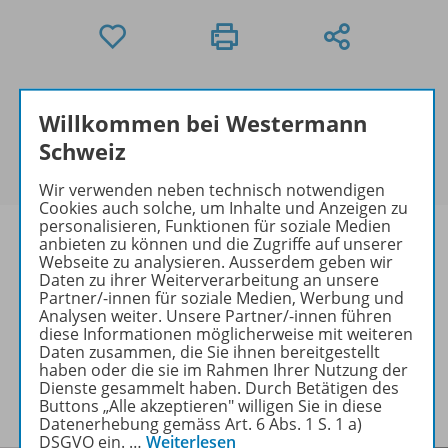
Exklusiv für Lehrpersonen
Willkommen bei Westermann
Dieses Produkt darf nur von Lehrpersonen und
Erzieher/-innen erworben werden. Bitte
melden Sie
Schweiz
sich mit Ihrem Benutzerkonto an
.
Wir verwenden neben technisch notwendigen
Cookies auch solche, um Inhalte und Anzeigen zu
personalisieren, Funktionen für soziale Medien
anbieten zu können und die Zugriffe auf unserer
Webseite zu analysieren. Ausserdem geben wir
Daten zu ihrer Weiterverarbeitung an unsere
Informationen
Partner/-innen für soziale Medien, Werbung und
Analysen weiter. Unsere Partner/-innen führen
diese Informationen möglicherweise mit weiteren
Daten zusammen, die Sie ihnen bereitgestellt
haben oder die sie im Rahmen Ihrer Nutzung der
Lösungen zu folgenden Werken
Dienste gesammelt haben. Durch Betätigen des
Buttons „Alle akzeptieren" willigen Sie in diese
Datenerhebung gemäss Art. 6 Abs. 1 S. 1 a)
DSGVO ein.
…
Weiterlesen