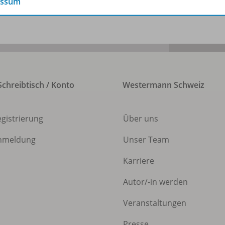
essum
chreibtisch / Konto
Westermann Schweiz
egistrierung
Über uns
nmeldung
Unser Team
Karriere
Autor/
-in werden
Veranstaltungen
Presse