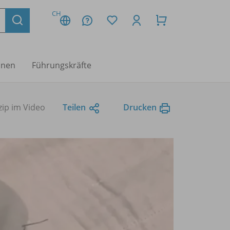
CH
nnen
Führungskräfte
zip im Video
Teilen
Drucken