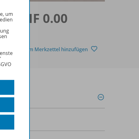
CHF 0.00
he, um
Medien
tung
sen
Zum Merkzettel hinzufügen
ienste
"
DSGVO
hre