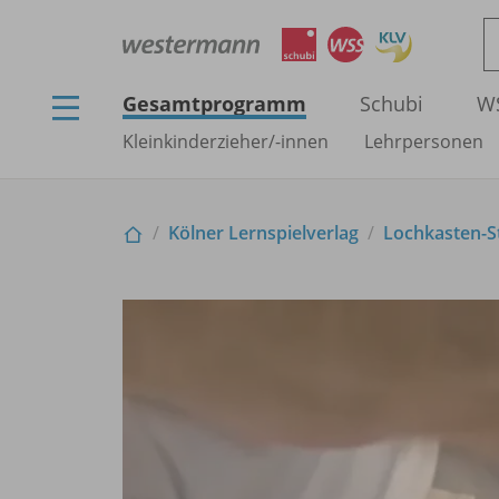
Gesamtprogramm
Schubi
W
Kleinkinderzieher/
-innen
Lehrpersonen
Kölner Lernspielverlag
Lochkasten-St