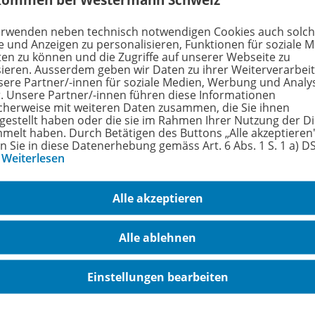
ochkasten: Das Spielprinzip
erwenden neben technisch notwendigen Cookies auch solc
e und Anzeigen zu personalisieren, Funktionen für soziale 
m Video
ten zu können und die Zugriffe auf unserer Webseite zu
sieren. Ausserdem geben wir Daten zu ihrer Weiterverarbei
sere Partner/-innen für soziale Medien, Werbung und Analy
eo
r. Unsere Partner/-innen führen diese Informationen
cherweise mit weiteren Daten zusammen, die Sie ihnen
tgestellt haben oder die sie im Rahmen Ihrer Nutzung der D
melt haben. Durch Betätigen des Buttons „Alle akzeptieren
en Sie in diese Datenerhebung gemäss Art. 6 Abs. 1 S. 1 a) 
…
Weiterlesen
Alle akzeptieren
rmationen
Alle ablehnen
Einstellungen bearbeiten
fach
Wahrnehmung
3 Jahre bis 6 Ja