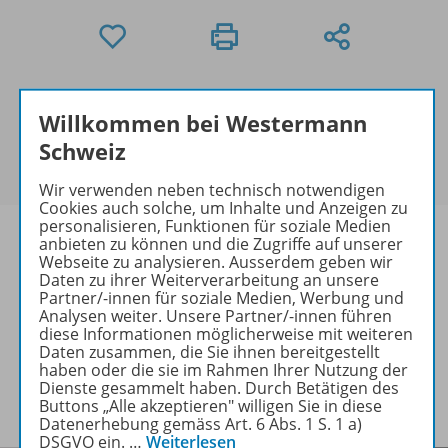
Exklusiv für Lehrpersonen
Willkommen bei Westermann
Dieses Produkt darf nur von Lehrpersonen und
Erzieher/-innen erworben werden. Bitte
melden Sie
Schweiz
sich mit Ihrem Benutzerkonto an
.
Wir verwenden neben technisch notwendigen
Cookies auch solche, um Inhalte und Anzeigen zu
personalisieren, Funktionen für soziale Medien
anbieten zu können und die Zugriffe auf unserer
Webseite zu analysieren. Ausserdem geben wir
Daten zu ihrer Weiterverarbeitung an unsere
Informationen
Partner/-innen für soziale Medien, Werbung und
Analysen weiter. Unsere Partner/-innen führen
diese Informationen möglicherweise mit weiteren
Daten zusammen, die Sie ihnen bereitgestellt
haben oder die sie im Rahmen Ihrer Nutzung der
Lösungen zu folgenden Werken
Dienste gesammelt haben. Durch Betätigen des
Buttons „Alle akzeptieren" willigen Sie in diese
Datenerhebung gemäss Art. 6 Abs. 1 S. 1 a)
DSGVO ein.
…
Weiterlesen