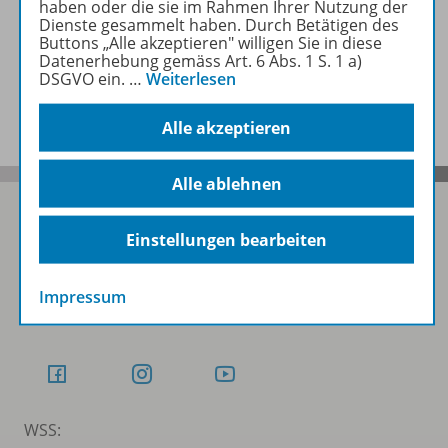
haben oder die sie im Rahmen Ihrer Nutzung der
Zugehörige Produkte
Dienste gesammelt haben. Durch Betätigen des
Buttons „Alle akzeptieren" willigen Sie in diese
Datenerhebung gemäss Art. 6 Abs. 1 S. 1 a)
DSGVO ein.
…
Weiterlesen
Benachrichtigungs-Service
Alle akzeptieren
Alle ablehnen
Einstellungen bearbeiten
Folgen Sie uns auf Social Media
Impressum
Schubi:
WSS: