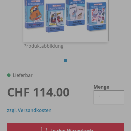
Produktabbildung
Lieferbar
Menge
CHF 114.00
Es 
zzgl. Versandkosten
In den Warenkorb