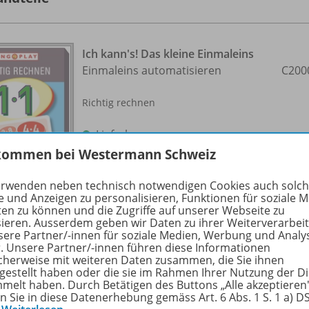
Ich kann's! Das kleine Einmaleins
Einmaleins automatisieren
C200
Richtig rechnen
Lieferbar
kommen bei Westermann Schweiz
erwenden neben technisch notwendigen Cookies auch solc
e und Anzeigen zu personalisieren, Funktionen für soziale 
ten zu können und die Zugriffe auf unserer Webseite zu
sieren. Ausserdem geben wir Daten zu ihrer Weiterverarbei
sere Partner/-innen für soziale Medien, Werbung und Analy
r. Unsere Partner/-innen führen diese Informationen
Jetzt wird geteilt!
cherweise mit weiteren Daten zusammen, die Sie ihnen
tgestellt haben oder die sie im Rahmen Ihrer Nutzung der D
Division im Zahlenraum 100
C200
melt haben. Durch Betätigen des Buttons „Alle akzeptieren
en Sie in diese Datenerhebung gemäss Art. 6 Abs. 1 S. 1 a) 
Richtig rechnen