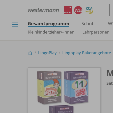
Gesamtprogramm
Schubi
W
Kleinkinderzieher/
-innen
Lehrpersonen
LingoPlay
Lingoplay Paketangebote
M
Set