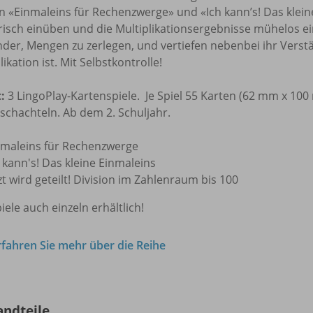
n «Einmaleins für Rechenzwerge» und «Ich kann’s! Das klein
risch einüben und die Multiplikationsergebnisse mühelos ein
nder, Mengen zu zerlegen, und vertiefen nebenbei ihr Verst
likation ist. Mit Selbstkontrolle!
:
3 LingoPlay-Kartenspiele. Je Spiel 55 Karten (62 mm x 100
schachteln. Ab dem 2. Schuljahr.
nmaleins für Rechenzwerge
 kann's! Das kleine Einmaleins
zt wird geteilt! Division im Zahlenraum bis 100
piele auch einzeln erhältlich!
rfahren Sie mehr über die Reihe
andteile