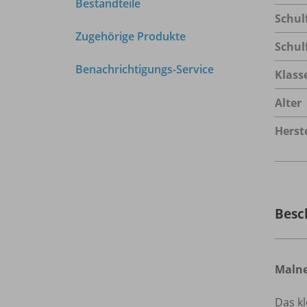
Bestandteile
Schul
Zugehörige Produkte
Schul
Benachrichtigungs-Service
Klass
Alter
Herste
Besc
Malne
Das kl