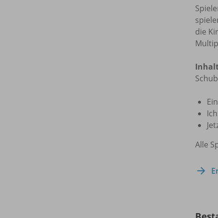
Spiele
spiele
die Ki
Multip
Inhalt
Schub
Ei
Ich
Jet
Alle S
E
Best