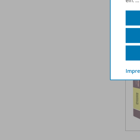
ein.
Impr