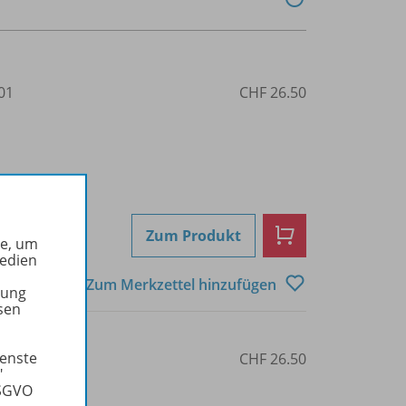
01
CHF 26.50
Zum Produkt
he, um
Medien
Zum Merkzettel hinzufügen
tung
sen
ienste
10
CHF 26.50
"
DSGVO