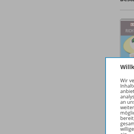
Will
Wir v
Inhalt
anbie
analy
an un
weite
mögli
berei
gesam
willig