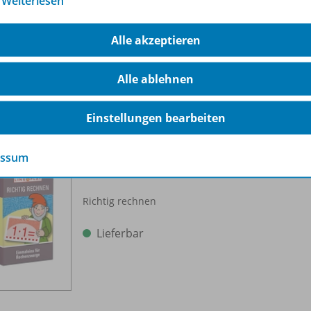
…
Weiterlesen
Lieferbar
Alle akzeptieren
Alle ablehnen
Einstellungen bearbeiten
Einmaleins für Rechenzwerge
essum
Einmaleins einüben
C200
Richtig rechnen
Lieferbar