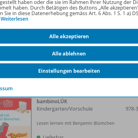
tgestellt haben oder die sie im Rahmen Ihrer Nutzung der D
melt haben. Durch Betätigen des Buttons „Alle akzeptieren
bambinoLÜK
en Sie in diese Datenerhebung gemäss Art. 6 Abs. 1 S. 1 a) 
4/
5/
6 Jahre - Vorschule
978-
…
Weiterlesen
Lesen lernen mit dem Einhorn
Alle akzeptieren
Lieferbar
Alle ablehnen
Einstellungen bearbeiten
essum
bambinoLÜK
Kindergarten/
Vorschule
978-
Lesen lernen mit Benjamin Blümchen
Lieferbar