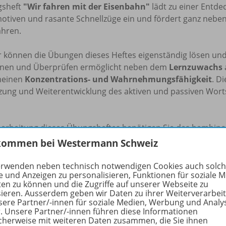
sheft
"Wir fahren mit der Eisenbahn"
lädt zu einer Entd
otiven und rasante Schnellzüge ein und fördert ganz neben
ahren.
r können die Übungen dieses Heftes eigenständig lösen und
nen und Überprüfen ermöglicht neben dem
Lernzuwachs
meinen
Konzentrations- und Wahrnehmungsfähigkeit
. D
zung und Weiterentwicklung des aktiven und passiven Worts
earbeitung dieses Übungsheftes benötigen Sie das bambino
kommen bei Westermann Schweiz
rfahren Sie mehr über die Reihe
erwenden neben technisch notwendigen Cookies auch solc
e und Anzeigen zu personalisieren, Funktionen für soziale 
ten zu können und die Zugriffe auf unserer Webseite zu
sieren. Ausserdem geben wir Daten zu ihrer Weiterverarbei
hörige Produkte
sere Partner/-innen für soziale Medien, Werbung und Analy
r. Unsere Partner/-innen führen diese Informationen
cherweise mit weiteren Daten zusammen, die Sie ihnen