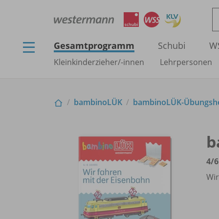
Gesamtprogramm
Schubi
W
Kleinkinderzieher/
-innen
Lehrpersonen
bambinoLÜK
bambinoLÜK-Übungshef
b
4/
6
Wir