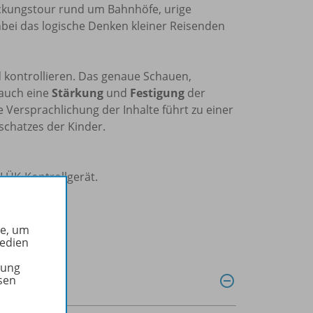
eckungstour rund um Bahnhöfe, urige
bei das logische Denken kleiner Reisenden
 kontrollieren. Das genaue Schauen,
auch eine
Stärkung
und
Festigung
der
ie Versprachlichung der Inhalte führt zu einer
chatzes der Kinder.
LÜK-Kontrollgerät.
he, um
Medien
tung
sen