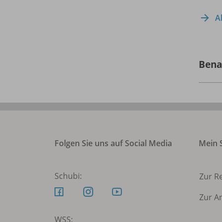
A
Bena
Folgen Sie uns auf Social Media
Mein S
Schubi:
Zur R
Zur A
WSS: