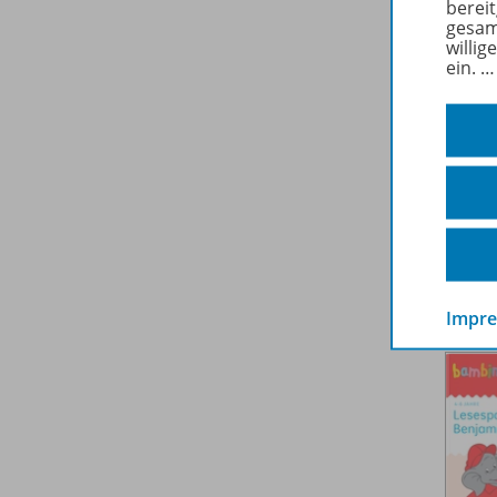
berei
gesam
willig
ein.
Impr