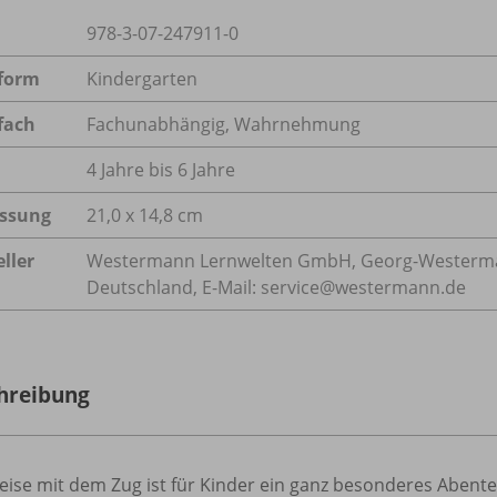
978-3-07-247911-0
form
Kindergarten
fach
Fachunabhängig
,
Wahrnehmung
4 Jahre bis 6 Jahre
ssung
21,0 x 14,8 cm
ller
Westermann Lernwelten GmbH, Georg-Westerman
Deutschland, E-Mail: service@westermann.de
hreibung
eise mit dem Zug ist für Kinder ein ganz besonderes Abent