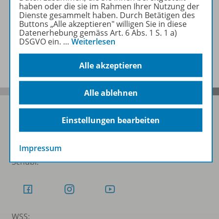
haben oder die sie im Rahmen Ihrer Nutzung der
Zugehörige Produkte
Dienste gesammelt haben. Durch Betätigen des
Buttons „Alle akzeptieren" willigen Sie in diese
Datenerhebung gemäss Art. 6 Abs. 1 S. 1 a)
DSGVO ein.
…
Weiterlesen
Benachrichtigungs-Service
Alle akzeptieren
Alle ablehnen
Einstellungen bearbeiten
Folgen Sie uns auf Social Media
Impressum
Schubi:
WSS: