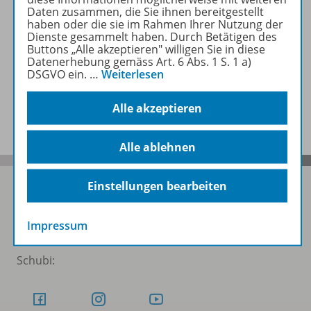
Daten zusammen, die Sie ihnen bereitgestellt
haben oder die sie im Rahmen Ihrer Nutzung der
Dienste gesammelt haben. Durch Betätigen des
Zugehörige Produkte
Buttons „Alle akzeptieren" willigen Sie in diese
Datenerhebung gemäss Art. 6 Abs. 1 S. 1 a)
DSGVO ein.
…
Weiterlesen
Benachrichtigungs-Service
Alle akzeptieren
Alle ablehnen
Einstellungen bearbeiten
Folgen Sie uns auf Social Media
Impressum
Schubi: