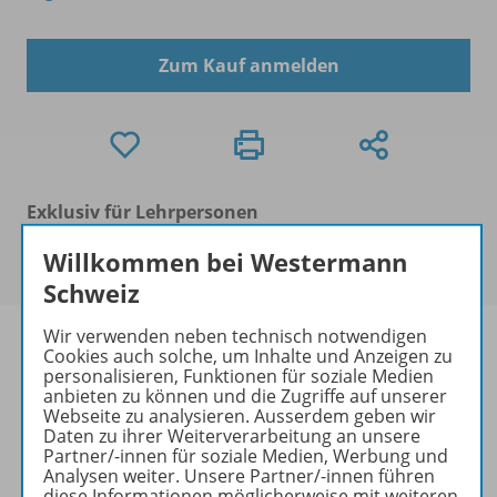
Zum Kauf anmelden
Exklusiv für Lehrpersonen
Dieses Produkt darf nur von Lehrpersonen,
Willkommen bei Westermann
Erzieher/-innen und Schulen erworben werden.
Schweiz
Wir verwenden neben technisch notwendigen
Cookies auch solche, um Inhalte und Anzeigen zu
personalisieren, Funktionen für soziale Medien
anbieten zu können und die Zugriffe auf unserer
Produktinformationen
Webseite zu analysieren. Ausserdem geben wir
Daten zu ihrer Weiterverarbeitung an unsere
Partner/-innen für soziale Medien, Werbung und
Analysen weiter. Unsere Partner/-innen führen
Beschreibung
diese Informationen möglicherweise mit weiteren