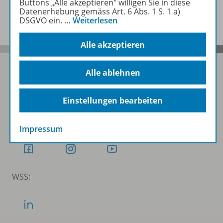
Buttons „Alle akzeptieren" willigen Sie in diese
Benachrichtigungs-Service
Datenerhebung gemäss Art. 6 Abs. 1 S. 1 a)
DSGVO ein.
…
Weiterlesen
Alle akzeptieren
Alle ablehnen
Folgen Sie uns auf Social Media
Einstellungen bearbeiten
Schubi:
Impressum
WSS: