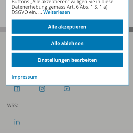
Buttons „Alle akzeptieren" willigen Sie in diese
Benachrichtigungs-Service
Datenerhebung gemäss Art. 6 Abs. 1 S. 1 a)
DSGVO ein.
…
Weiterlesen
Alle akzeptieren
Alle ablehnen
Folgen Sie uns auf Social Media
Einstellungen bearbeiten
Schubi:
Impressum
WSS: