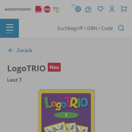
CH
MENÜ
Zurück
LogoTRIO
Neu
Laut T