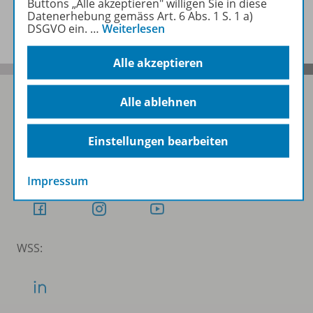
Buttons „Alle akzeptieren" willigen Sie in diese
Benachrichtigungs-Service
Datenerhebung gemäss Art. 6 Abs. 1 S. 1 a)
DSGVO ein.
…
Weiterlesen
Alle akzeptieren
Alle ablehnen
Folgen Sie uns auf Social Media
Einstellungen bearbeiten
Schubi:
Impressum
WSS: