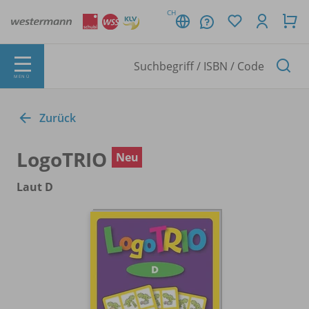
CH
MENÜ
Zurück
LogoTRIO
Neu
Laut D