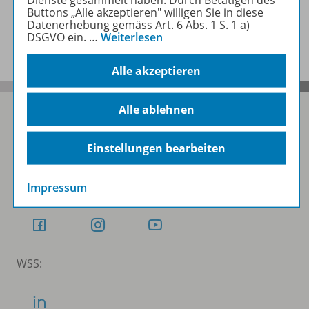
Dienste gesammelt haben. Durch Betätigen des
Buttons „Alle akzeptieren" willigen Sie in diese
Datenerhebung gemäss Art. 6 Abs. 1 S. 1 a)
Benachrichtigungs-Service
DSGVO ein.
…
Weiterlesen
Alle akzeptieren
Alle ablehnen
Einstellungen bearbeiten
Folgen Sie uns auf Social Media
Schubi:
Impressum
WSS: