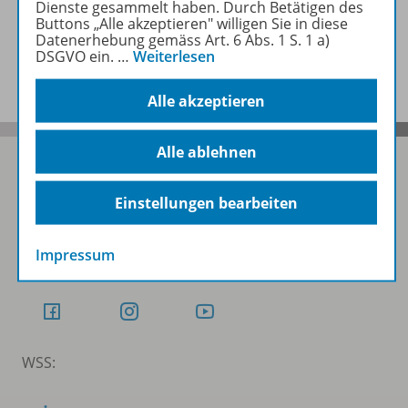
Dienste gesammelt haben. Durch Betätigen des
Buttons „Alle akzeptieren" willigen Sie in diese
Datenerhebung gemäss Art. 6 Abs. 1 S. 1 a)
Benachrichtigungs-Service
DSGVO ein.
…
Weiterlesen
Alle akzeptieren
Alle ablehnen
Einstellungen bearbeiten
Folgen Sie uns auf Social Media
Impressum
Schubi:
WSS: