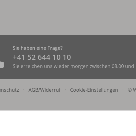
Sie haben eine Frage?
+41 52 644 10 10
Sie erreichen uns wieder morgen zwischen 08.00 und 
enschutz
·
AGB/
Widerruf
·
Cookie-Einstellungen
·
© W