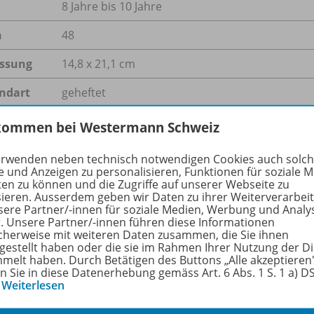
8 Jahre bis 10 Jahre
n
48
ssung
14,8 x 21,1 cm
ndart
geheftet
ller
Westermann Schweiz AG, Breitwiesenstrasse 9, 8
kommen bei Westermann Schweiz
service@schubi.ch
erwenden neben technisch notwendigen Cookies auch solc
e und Anzeigen zu personalisieren, Funktionen für soziale 
ten zu können und die Zugriffe auf unserer Webseite zu
sieren. Ausserdem geben wir Daten zu ihrer Weiterverarbei
hörige Produkte
sere Partner/-innen für soziale Medien, Werbung und Analy
r. Unsere Partner/-innen führen diese Informationen
cherweise mit weiteren Daten zusammen, die Sie ihnen
tgestellt haben oder die sie im Rahmen Ihrer Nutzung der D
melt haben. Durch Betätigen des Buttons „Alle akzeptieren
Die Bunte Reihe Schweiz –
en Sie in diese Datenerhebung gemäss Art. 6 Abs. 1 S. 1 a) 
Mathematik
978-
…
Weiterlesen
Zeit 1