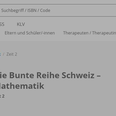
SS
KLV
Eltern und Schüler/
-innen
Therapeuten /
Therapeuti
k
Zeit 2
ie Bunte Reihe Schweiz –
athematik
t 2