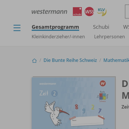
Gesamtprogramm
Schubi
W
Kleinkinderzieher/
-innen
Lehrpersonen
Die Bunte Reihe Schweiz
Mathemati
D
M
Zei