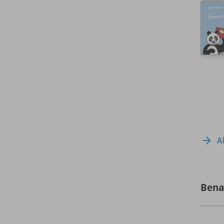
A
Bena