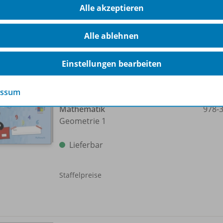
Alle akzeptieren
Lieferbar
Alle ablehnen
Staffelpreise
Einstellungen bearbeiten
essum
Die Bunte Reihe Schweiz –
Mathematik
978-
Geometrie 1
Lieferbar
Staffelpreise