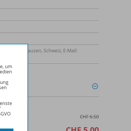
207 Schaffhausen, Schweiz, E-Mail:
he, um
Medien
tung
sen
ienste
"
DSGVO
3-0359-0386-7
CHF 6.50
CHF 5.00