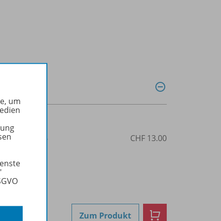
he, um
Medien
tung
sen
3-0359-0479-6
CHF 13.00
ienste
"
DSGVO
Zum Produkt