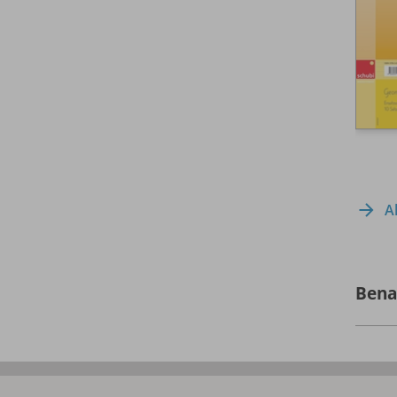
A
Bena