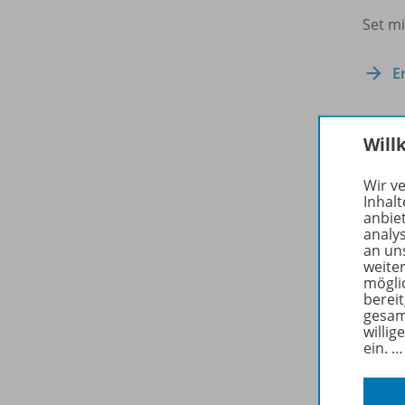
Set m
E
Will
Zuge
Wir v
Inhalt
anbie
analy
an un
weite
mögli
berei
gesam
willig
ein.