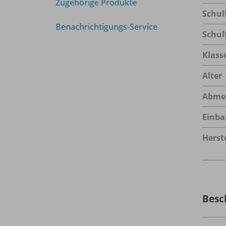
Zugehörige Produkte
Schul
Benachrichtigungs-Service
Schul
Klass
Alter
Abme
Einba
Herste
Besc