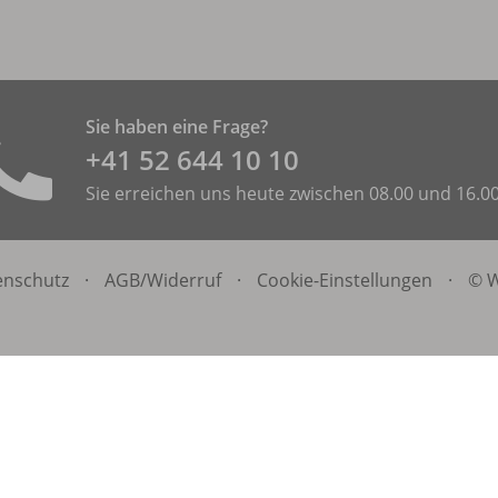
Sie haben eine Frage?
+41 52 644 10 10
Sie erreichen uns heute zwischen 08.00 und 16.0
enschutz
·
AGB/
Widerruf
·
Cookie-Einstellungen
·
© W