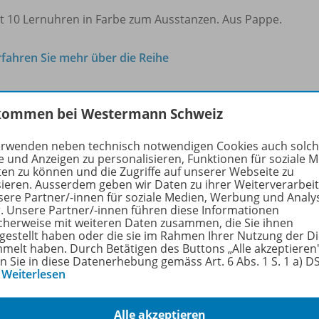
it 10 Lernuhren in Farbe zum Ausstanzen. Aus Pappe.
rfahren Sie mehr über die Reihe
kommen bei Westermann Schweiz
hörige Produkte
erwenden neben technisch notwendigen Cookies auch solc
e und Anzeigen zu personalisieren, Funktionen für soziale 
ten zu können und die Zugriffe auf unserer Webseite zu
Flex und Flo Mathematik
sieren. Ausserdem geben wir Daten zu ihrer Weiterverarbei
sere Partner/-innen für soziale Medien, Werbung und Analy
Nachkaufset - 10 Sätze Fachwörter
978-
r. Unsere Partner/-innen führen diese Informationen
und Redemittel 1
cherweise mit weiteren Daten zusammen, die Sie ihnen
tgestellt haben oder die sie im Rahmen Ihrer Nutzung der D
melt haben. Durch Betätigen des Buttons „Alle akzeptieren
Lieferbar
en Sie in diese Datenerhebung gemäss Art. 6 Abs. 1 S. 1 a) 
…
Weiterlesen
Alle akzeptieren