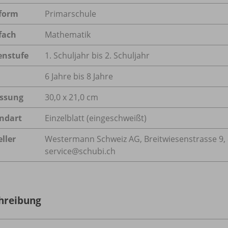
form
Primarschule
fach
Mathematik
enstufe
1. Schuljahr bis 2. Schuljahr
6 Jahre bis 8 Jahre
ssung
30,0 x 21,0 cm
ndart
Einzelblatt (eingeschweißt)
ller
Westermann Schweiz AG, Breitwiesenstrasse 9, 8
service@schubi.ch
hreibung