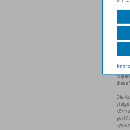
ein.
widm
mitei
Lern
Unterr
hetero
der Ei
behan
Die H
Impr
der Ei
folge
diese 
Die Au
steige
könne
gestüt
system