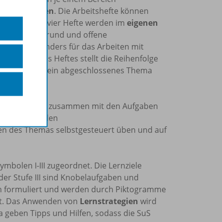
iben
und
Lesen
. Die Arbeitshefte können
 werden. Die vier Hefte werden im
eigenen
ht im Vordergrund und offene
he ganz besonders für das Arbeiten mit
rhalb eines Heftes stellt die Reihenfolge
a jede Einheit ein abgeschlossenes Thema
Kapitelbeginn zusammen mit den Aufgaben
Einheit. Auf den
en des Themas selbstgesteuert üben und auf
ymbolen I-III zugeordnet. Die Lernziele
n der Stufe III sind Knobelaufgaben und
ch formuliert und werden durch Piktogramme
ert. Das Anwenden von
Lernstrategien
wird
a geben Tipps und Hilfen, sodass die SuS