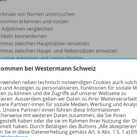
rkmale von Nomen untersuchen
onomen erkennen und nutzen
 Adjektiven vergleichen
rtikeln kennenlernen
mmas zwischen Hauptsätzen einsetzen
mmas zwischen Haupt- und Nebensätzen einsetzen
tzarten erkennen und unterscheiden
itformen unterscheiden (Plusquamperfekt, Futur)
kommen bei Westermann Schweiz
oss- und Kleinschreibung unterscheiden (Eigennamen, Zahl
.)
erwenden neben technisch notwendigen Cookies auch solc
mposita erkennen und untersuchen
e und Anzeigen zu personalisieren, Funktionen für soziale 
ten zu können und die Zugriffe auf unserer Webseite zu
tzglieder erkennen und nutzen
sieren. Ausserdem geben wir Daten zu ihrer Weiterverarbei
ndart und Standardsprache nutzen
sere Partner/-innen für soziale Medien, Werbung und Analy
rache erforschen
r. Unsere Partner/-innen führen diese Informationen
cherweise mit weiteren Daten zusammen, die Sie ihnen
tgestellt haben oder die sie im Rahmen Ihrer Nutzung der D
onzept:
melt haben. Durch Betätigen des Buttons „Alle akzeptieren
en Sie in diese Datenerhebung gemäss Art. 6 Abs. 1 S. 1 a) 
und Flora 6
bietet vier
kompetenzorientiert
aufgebaute Heft