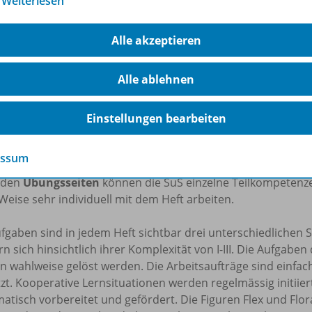
…
Weiterlesen
en:
Sprache untersuchen, Richtig schreiben, Texte schre
nander verknüpft sowie unabhängig voneinander eingesetzt
Alle akzeptieren
tempo
bearbeitet. Der individuelle Lernprozess der SuS ste
ichtsformen werden unterstützt. Daher eignet sich die Rei
Alle ablehnen
genen Lerngruppen und das altersdurchmischte Lernen. Inne
nheiten einen Vorschlag dar. Sie kann verändert werden, d
delt.
Einstellungen bearbeiten
efte ermöglichen
entdeckendes Lernen
und vermitteln zu 
essum
nstiegsseite einen Überblick über das Thema der jeweiligen 
nden
Übungsseiten
können die SuS einzelne Teilkompetenz
Weise sehr individuell mit dem Heft arbeiten.
fgaben sind in jedem Heft sichtbar drei unterschiedlichen S
rn sich hinsichtlich ihrer Komplexität von I-III. Die Aufgabe
n wahlweise gelöst werden. Die Arbeitsaufträge sind einfa
zt. Kooperative Lernsituationen werden regelmässig initii
atisch vorbereitet und gefördert. Die Figuren Flex und Flor