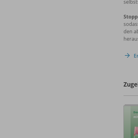
selbs
Stopp
sodass
den a
herau
E
Zuge