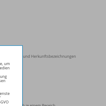
wörter, Orts- und Herkunftsbezeichnungen
he, um
Medien
tung
sen
ienste
"
DSGVO
e an, die sich je einem Bereich