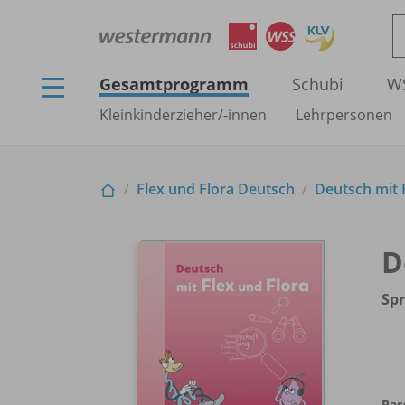
Gesamtprogramm
Schubi
W
Kleinkinderzieher/
-innen
Lehrpersonen
Flex und Flora Deutsch
Deutsch mit F
D
Sp
Pas