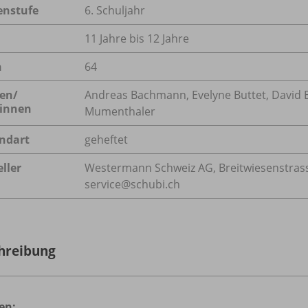
enstufe
6. Schuljahr
11 Jahre bis 12 Jahre
n
64
en/
Andreas Bachmann, Evelyne Buttet, David 
innen
Mumenthaler
ndart
geheftet
ller
Westermann Schweiz AG, Breitwiesenstrasse
service@schubi.ch
hreibung
en: