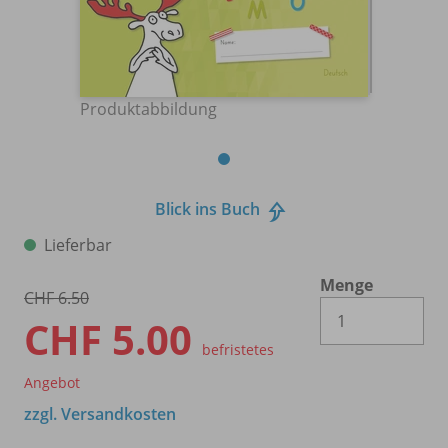
Produktabbildung
Blick ins Buch
Lieferbar
Menge
CHF 6.50
Es 
CHF 5.00
befristetes
Angebot
zzgl. Versandkosten