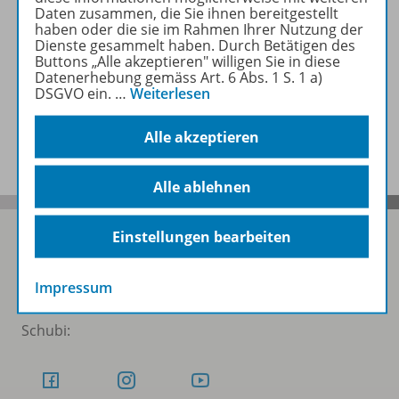
Daten zusammen, die Sie ihnen bereitgestellt
haben oder die sie im Rahmen Ihrer Nutzung der
Dienste gesammelt haben. Durch Betätigen des
Zugehörige Produkte
Buttons „Alle akzeptieren" willigen Sie in diese
Datenerhebung gemäss Art. 6 Abs. 1 S. 1 a)
DSGVO ein.
…
Weiterlesen
Benachrichtigungs-Service
Alle akzeptieren
Alle ablehnen
Einstellungen bearbeiten
Folgen Sie uns auf Social Media
Impressum
Schubi: