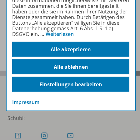
Zugehörige Produkte
diese Informationen möglicherweise mit weiteren
Daten zusammen, die Sie ihnen bereitgestellt
haben oder die sie im Rahmen Ihrer Nutzung der
Dienste gesammelt haben. Durch Betätigen des
Buttons „Alle akzeptieren" willigen Sie in diese
Video
Datenerhebung gemäss Art. 6 Abs. 1 S. 1 a)
DSGVO ein.
…
Weiterlesen
Benachrichtigungs-Service
Alle akzeptieren
Alle ablehnen
Einstellungen bearbeiten
Folgen Sie uns auf Social Media
Impressum
Schubi: