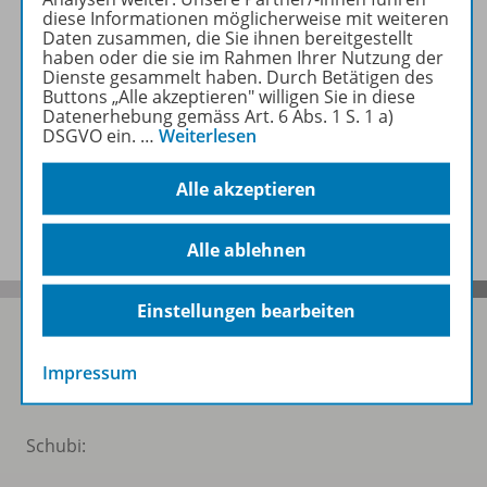
diese Informationen möglicherweise mit weiteren
Zugehörige Produkte
Daten zusammen, die Sie ihnen bereitgestellt
haben oder die sie im Rahmen Ihrer Nutzung der
Dienste gesammelt haben. Durch Betätigen des
Buttons „Alle akzeptieren" willigen Sie in diese
Audio
Datenerhebung gemäss Art. 6 Abs. 1 S. 1 a)
DSGVO ein.
…
Weiterlesen
Alle akzeptieren
Benachrichtigungs-Service
Alle ablehnen
Einstellungen bearbeiten
Impressum
Folgen Sie uns auf Social Media
Schubi: