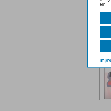
ein.
Impr