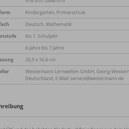
978-3-07-244810-9
form
Kindergarten, Primarschule
fach
Deutsch
,
Mathematik
enstufe
bis 1. Schuljahr
6 Jahre bis 7 Jahre
ssung
26,9 x 16,4 cm
ller
Westermann Lernwelten GmbH, Georg-Westerma
Deutschland, E-Mail: service@westermann.de
hreibung