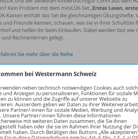
iniLÜK und der beliebten Kinderbuchfigur Conni aus dem Ha
n? Kein Problem mit dem miniLÜK-Set „
Erstes Lesen, erst
ÜK-Kasten enthält das Set die gleichnamigen Übungshefte. V
e und Freunde kennen, schauen, was sie in ihrer Schultüte fi
hof und helfen ihr beim Einkaufen. Dabei werden fast wie 
- und Rechnenlernen gelegt.
rfahren Sie mehr über die Reihe
kommen bei Westermann Schweiz
hörige Produkte
erwenden neben technisch notwendigen Cookies auch solc
e und Anzeigen zu personalisieren, Funktionen für soziale 
ten zu können und die Zugriffe auf unserer Webseite zu
sieren. Ausserdem geben wir Daten zu ihrer Weiterverarbei
miniLÜK-Set
sere Partner/-innen für soziale Medien, Werbung und Analy
r. Unsere Partner/-innen führen diese Informationen
Vorschule
978-
cherweise mit weiteren Daten zusammen, die Sie ihnen
tgestellt haben oder die sie im Rahmen Ihrer Nutzung der D
miniLÜK-Schulranzen – Vorschule
melt haben. Durch Betätigen des Buttons „Alle akzeptieren
en Sie in diese Datenerhebung gemäss Art. 6 Abs. 1 S. 1 a) 