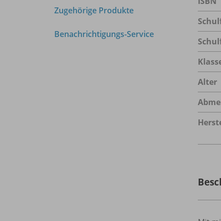
ISBN
Zugehörige Produkte
Schul
Benachrichtigungs-Service
Schul
Klass
Alter
Abme
Herste
Besc