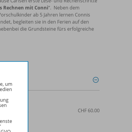
use Carlsen erste Lese- und Rechenschritte
es Rechnen mit Conni
“. Neben dem
orschulkinder ab 5 Jahren lernen Connis
ndet, begleiten sie in den Ferien auf den
nebenbei die Grundsteine fürs erfolgreiche
he, um
Medien
tung
sen
3-07-245052-2
CHF 60.00
ienste
"
DSGVO