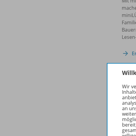
Mit m
mache
miniL
Famili
Bauern
Lesen
E
Will
Zuge
Wir v
Inhalt
anbie
analy
an un
weite
mögli
berei
gesam
willig