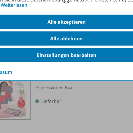
…
Weiterlesen
Lieferbar
Alle akzeptieren
Alle ablehnen
Einstellungen bearbeiten
miniLÜK-Set
Vorschule/
1. Klasse - Mathematik,
978-
essum
Deutsch
Prinzessinnen-Box
Lieferbar