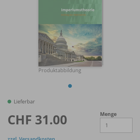
Produktabbildung
Lieferbar
Menge
CHF 31.00
Es 
zzgl. Versandkosten