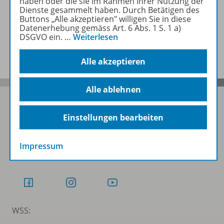
haben oder die sie im Rahmen Ihrer Nutzung der
Inhaltsverzeichnis
Dienste gesammelt haben. Durch Betätigen des
Buttons „Alle akzeptieren" willigen Sie in diese
Datenerhebung gemäss Art. 6 Abs. 1 S. 1 a)
DSGVO ein.
…
Weiterlesen
Benachrichtigungs-Service
Alle akzeptieren
Alle ablehnen
Einstellungen bearbeiten
Folgen Sie uns auf Social Media
Impressum
Schubi:
WSS: