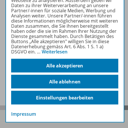
Webseite zu analysieren. Ausserdem geben wir
Daten zu ihrer Weiterverarbeitung an unsere
Partner/-innen für soziale Medien, Werbung und
Analysen weiter. Unsere Partner/-innen führen
Zugehörige Produkte
diese Informationen möglicherweise mit weiteren
Daten zusammen, die Sie ihnen bereitgestellt
haben oder die sie im Rahmen Ihrer Nutzung der
Dienste gesammelt haben. Durch Betätigen des
Inhaltsverzeichnis
Buttons „Alle akzeptieren" willigen Sie in diese
Datenerhebung gemäss Art. 6 Abs. 1 S. 1 a)
DSGVO ein.
…
Weiterlesen
Empfehlungen der Redaktion
Alle akzeptieren
Alle ablehnen
Benachrichtigungs-Service
Einstellungen bearbeiten
Impressum