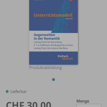
Produktabbildung
Lieferbar
Menge
CHF 30.00
Es 