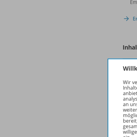
Emp
E
Inha
Will
Wir v
Inhalt
anbie
analy
an un
weite
mögli
berei
gesam
willig