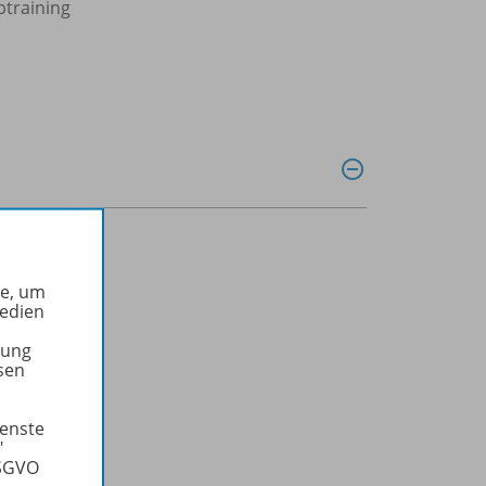
btraining
he, um
Medien
tung
sen
ienste
"
DSGVO