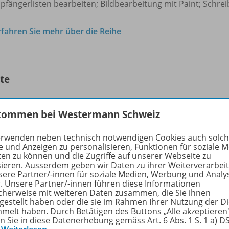
fängerlisten bearbeiten; Bildbearbeitung mit Paint; Schrei
rfahren Sie mehr über die Reihe
lte
kommen bei Westermann Schweiz
Eine Datenbank für die
erwenden neben technisch notwendigen Cookies auch solc
Auftragsbearbeitung - Teil 2
e und Anzeigen zu personalisieren, Funktionen für soziale 
ten zu können und die Zugriffe auf unserer Webseite zu
Access 2010
sieren. Ausserdem geben wir Daten zu ihrer Weiterverarbei
sere Partner/-innen für soziale Medien, Werbung und Analy
r. Unsere Partner/-innen führen diese Informationen
cherweise mit weiteren Daten zusammen, die Sie ihnen
Zielwertsuche (Grundlagen)
tgestellt haben oder die sie im Rahmen Ihrer Nutzung der D
Excel 2010
melt haben. Durch Betätigen des Buttons „Alle akzeptieren
en Sie in diese Datenerhebung gemäss Art. 6 Abs. 1 S. 1 a) 