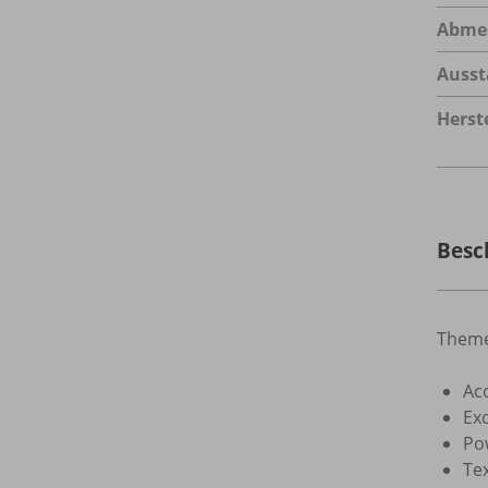
Abme
Ausst
Herste
Besc
Theme
Acc
Ex
Po
Tex