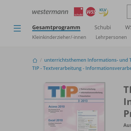
Gesamtprogramm
Schubi
W
Kleinkinderzieher/
-innen
Lehrpersonen
unterrichtsthemen Informations- und Te
TIP - Textverarbeitung - Informationsverarbe
T
I
P
Aus