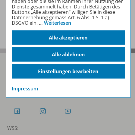
haben oder die sie im Rahmen Ihrer Nutzung der
Zugehörige Produkte
Dienste gesammelt haben. Durch Betätigen des
Buttons „Alle akzeptieren" willigen Sie in diese
Datenerhebung gemäss Art. 6 Abs. 1 S. 1 a)
DSGVO ein.
…
Weiterlesen
Benachrichtigungs-Service
Alle akzeptieren
Alle ablehnen
Einstellungen bearbeiten
Folgen Sie uns auf Social Media
Impressum
Schubi:
WSS: