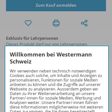
Zum Kauf anmelden
Exklusiv für Lehrpersonen
Dieses Produkt darf nur von Lehrpersonen,
Erzieher/-innen und Schulen erworben werden.
Willkommen bei Westermann
Schweiz
Wir verwenden neben technisch notwendigen
Cookies auch solche, um Inhalte und Anzeigen zu
personalisieren, Funktionen für soziale Medien
Produktinformationen
anbieten zu können und die Zugriffe auf unserer
Webseite zu analysieren. Ausserdem geben wir
Daten zu ihrer Weiterverarbeitung an unsere
Partner/-innen für soziale Medien, Werbung und
Beschreibung
Analysen weiter. Unsere Partner/-innen führen
diese Informationen möglicherweise mit weiteren
Daten zusammen, die Sie ihnen bereitgestellt