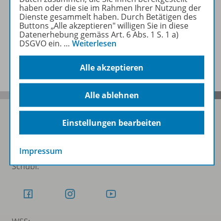
haben oder die sie im Rahmen Ihrer Nutzung der
Zugehörige Produkte
Dienste gesammelt haben. Durch Betätigen des
Buttons „Alle akzeptieren" willigen Sie in diese
Datenerhebung gemäss Art. 6 Abs. 1 S. 1 a)
DSGVO ein.
…
Weiterlesen
Benachrichtigungs-Service
Alle akzeptieren
Alle ablehnen
Einstellungen bearbeiten
Folgen Sie uns auf Social Media
Impressum
Schubi: