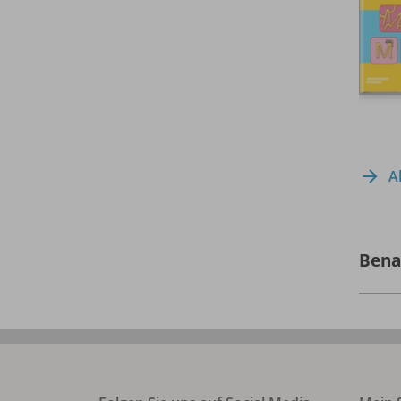
A
Bena