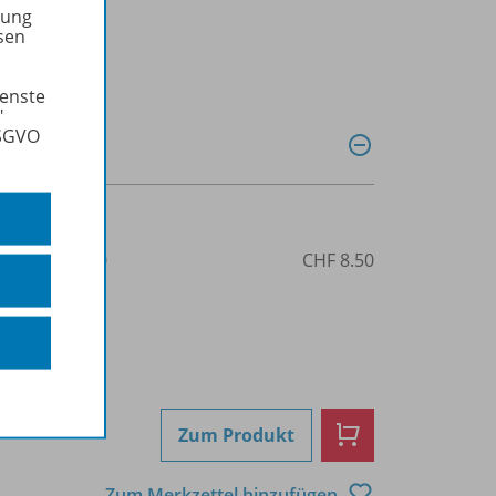
tung
sen
ienste
"
DSGVO
3-8377-7669-0
CHF 8.50
Zum Produkt
Zum Merkzettel hinzufügen