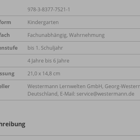
978-3-8377-7521-1
form
Kindergarten
fach
Fachunabhängig
,
Wahrnehmung
enstufe
bis 1. Schuljahr
4 Jahre bis 6 Jahre
ssung
21,0 x 14,8 cm
ller
Westermann Lernwelten GmbH, Georg-Westerma
Deutschland, E-Mail: service@westermann.de
hreibung