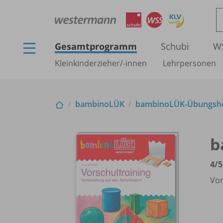
Gesamtprogramm
Schubi
W
Kleinkinderzieher/
-innen
Lehrpersonen
bambinoLÜK
bambinoLÜK-Übungshef
b
4/
5
Vor