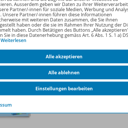
sieren. Ausserdem geben wir Daten zu ihrer Weiterverarbei
sere Partner/-innen für soziale Medien, Werbung und Analy
rfahren Sie mehr über die Reihe
r. Unsere Partner/-innen führen diese Informationen
cherweise mit weiteren Daten zusammen, die Sie ihnen
tgestellt haben oder die sie im Rahmen Ihrer Nutzung der D
melt haben. Durch Betätigen des Buttons „Alle akzeptieren
en Sie in diese Datenerhebung gemäss Art. 6 Abs. 1 S. 1 a) 
hörige Produkte
…
Weiterlesen
Alle akzeptieren
bambinoLÜK
2/
3/
4 Jahre
978-
Alle ablehnen
Vorschulspiele mit Elefant und Hase
Einstellungen bearbeiten
Lieferbar
essum