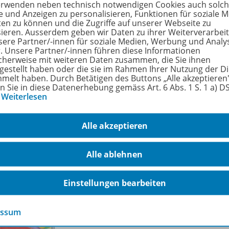
erwenden neben technisch notwendigen Cookies auch solc
zt wird es bunt
e und Anzeigen zu personalisieren, Funktionen für soziale 
ten zu können und die Zugriffe auf unserer Webseite zu
earbeitung dieses Heftes benötigen Sie das bambinoLÜK-Kon
sieren. Ausserdem geben wir Daten zu ihrer Weiterverarbei
sere Partner/-innen für soziale Medien, Werbung und Analy
r. Unsere Partner/-innen führen diese Informationen
rfahren Sie mehr über die Reihe
cherweise mit weiteren Daten zusammen, die Sie ihnen
tgestellt haben oder die sie im Rahmen Ihrer Nutzung der D
melt haben. Durch Betätigen des Buttons „Alle akzeptieren
en Sie in diese Datenerhebung gemäss Art. 6 Abs. 1 S. 1 a) 
…
Weiterlesen
hörige Produkte
Alle akzeptieren
bambinoLÜK
Alle ablehnen
2/
3 Jahre
978-
Einstellungen bearbeiten
Meine kleine Welt
Lieferbar
essum