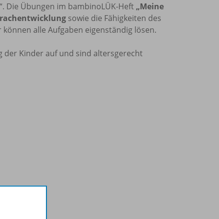
“. Die Übungen im bambinoLÜK-Heft
„Meine
prachentwicklung
sowie die Fähigkeiten des
 können alle Aufgaben eigenständig lösen.
der Kinder auf und sind altersgerecht