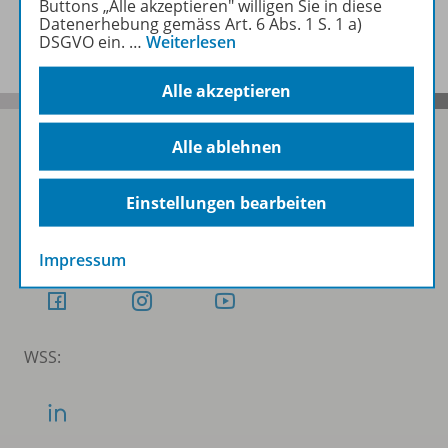
Buttons „Alle akzeptieren" willigen Sie in diese
Benachrichtigungs-Service
Datenerhebung gemäss Art. 6 Abs. 1 S. 1 a)
DSGVO ein.
…
Weiterlesen
Alle akzeptieren
Alle ablehnen
Folgen Sie uns auf Social Media
Einstellungen bearbeiten
Schubi:
Impressum
WSS: