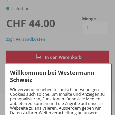
Lieferbar
Menge
CHF 44.00
Es 
zzgl. Versandkosten
In den Warenkorb
Willkommen bei Westermann
Schweiz
Wir verwenden neben technisch notwendigen
Cookies auch solche, um Inhalte und Anzeigen zu
personalisieren, Funktionen für soziale Medien
anbieten zu können und die Zugriffe auf unserer
Webseite zu analysieren. Ausserdem geben wir
Daten zu ihrer Weiterverarbeitung an unsere