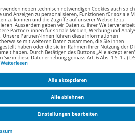
erwenden neben technisch notwendigen Cookies auch solc
e und Anzeigen zu personalisieren, Funktionen für soziale 
hreibung
ten zu können und die Zugriffe auf unserer Webseite zu
sieren. Ausserdem geben wir Daten zu ihrer Weiterverarbei
sere Partner/-innen für soziale Medien, Werbung und Analy
r. Unsere Partner/-innen führen diese Informationen
cherweise mit weiteren Daten zusammen, die Sie ihnen
 Werk zur Prüfungsvorbereitung beinhaltet alle relevanten T
tgestellt haben oder die sie im Rahmen Ihrer Nutzung der D
 grossen Wortschatz mit Beispielsätzen umfasst das Buch z
melt haben. Durch Betätigen des Buttons „Alle akzeptieren
en Sie in diese Datenerhebung gemäss Art. 6 Abs. 1 S. 1 a) 
 Prepositional Phrases. Der Grammatikteil sowie die Erklä
…
Weiterlesen
ndnis, sind in Deutsch verfasst und erleichtern so das Lernen
rst Certificate vorbereiten wollen
Alle akzeptieren
rfahren Sie mehr über die Reihe
Alle ablehnen
Einstellungen bearbeiten
hörige Produkte
essum