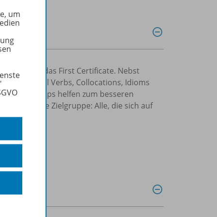
he, um
Medien
tung
sen
hemen für das First Certificate. Nebst
ienste
udem Phrasal Verbs, Collocations, Idioms
"
DSGVO
rungen und Tipps helfen zum besseren
. Erweiterte Zielgruppe: Alle, die sich auf