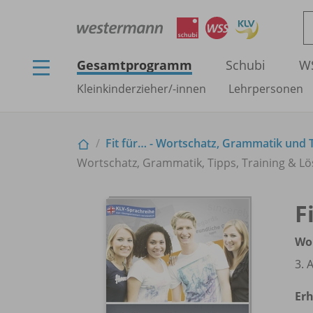
Gesamtprogramm
Schubi
W
Kleinkinderzieher/
-innen
Lehrpersonen
Fit für… - Wortschatz, Grammatik und 
Wortschatz, Grammatik, Tipps, Training & Lö
F
Wor
3. 
Erh