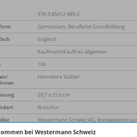
978-3-85612-489-2
form
Gymnasium, Berufliche Grundbildung
fach
Englisch
Kaufmann/Kauffrau allgemein
n
168
en/
Hannelore Stalder
innen
ssung
29,7 x 21,0 cm
ndart
Broschur
ller
Westermann Schweiz AG, Breitwiesenstrasse
service@schubi.ch
kommen bei Westermann Schweiz