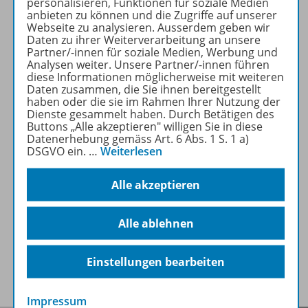
personalisieren, Funktionen für soziale Medien
anbieten zu können und die Zugriffe auf unserer
Webseite zu analysieren. Ausserdem geben wir
Daten zu ihrer Weiterverarbeitung an unsere
Produktinformationen
Partner/-innen für soziale Medien, Werbung und
Analysen weiter. Unsere Partner/-innen führen
diese Informationen möglicherweise mit weiteren
Daten zusammen, die Sie ihnen bereitgestellt
Beschreibung
haben oder die sie im Rahmen Ihrer Nutzung der
Dienste gesammelt haben. Durch Betätigen des
Buttons „Alle akzeptieren" willigen Sie in diese
Datenerhebung gemäss Art. 6 Abs. 1 S. 1 a)
Ergänzende Materialien
DSGVO ein.
…
Weiterlesen
Alle akzeptieren
Auch in Paketen erhältlich
Alle ablehnen
Benachrichtigungs-Service
Einstellungen bearbeiten
Impressum