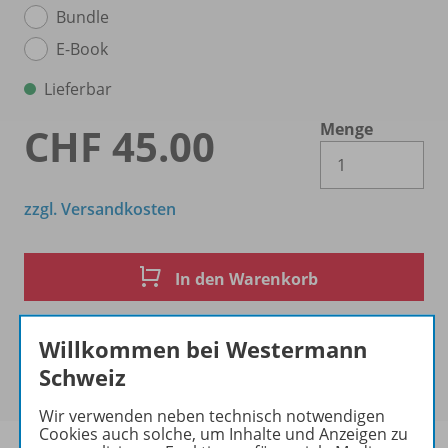
Bundle
E-Book
Lieferbar
Menge
CHF 45.00
Es 
zzgl. Versandkosten
In den Warenkorb
Willkommen bei Westermann
Schweiz
Wir verwenden neben technisch notwendigen
Cookies auch solche, um Inhalte und Anzeigen zu