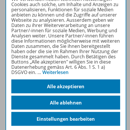
Cookies auch solche, um Inhalte und Anzeigen zu
personalisieren, Funktionen für soziale Medien
Produktinformationen
anbieten zu können und die Zugriffe auf unserer
Webseite zu analysieren. Ausserdem geben wir
Daten zu ihrer Weiterverarbeitung an unsere
Partner/-innen für soziale Medien, Werbung und
Beschreibung
Analysen weiter. Unsere Partner/-innen führen
diese Informationen möglicherweise mit weiteren
Daten zusammen, die Sie ihnen bereitgestellt
haben oder die sie im Rahmen Ihrer Nutzung der
Dienste gesammelt haben. Durch Betätigen des
Zugehörige Produkte
Buttons „Alle akzeptieren" willigen Sie in diese
Datenerhebung gemäss Art. 6 Abs. 1 S. 1 a)
DSGVO ein.
…
Weiterlesen
Ergänzende Materialien
Alle akzeptieren
Auch in Paketen erhältlich
Alle ablehnen
Einstellungen bearbeiten
Benachrichtigungs-Service