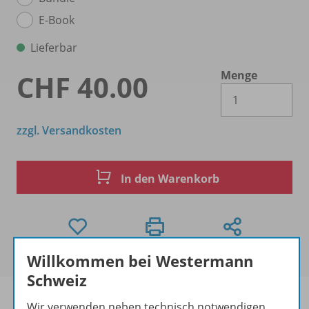
E-Book
Lieferbar
Menge
CHF 40.00
Es 
zzgl. Versandkosten
In den Warenkorb
Willkommen bei Westermann
Schweiz
Wir verwenden neben technisch notwendigen