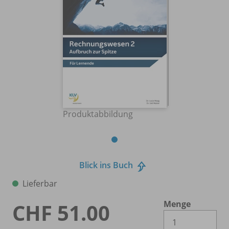
Produktabbildung
Blick ins Buch
Lieferbar
Menge
CHF 51.00
Es 