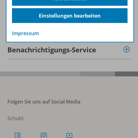
Auch in Paketen erhältlich
Einstellungen bearbeiten
Digitale Unterrichtsmaterialien
Impressum
Benachrichtigungs-Service
Folgen Sie uns auf Social Media
Schubi: