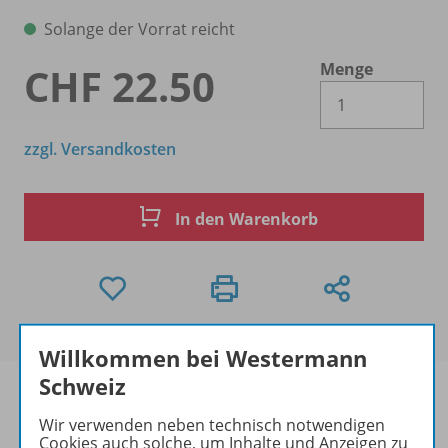
Solange der Vorrat reicht
Menge
CHF 22.50
Es 
zzgl. Versandkosten
In den Warenkorb
Willkommen bei Westermann
Schweiz
Wir verwenden neben technisch notwendigen
Cookies auch solche, um Inhalte und Anzeigen zu