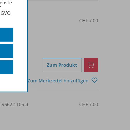
ienste
"
DSGVO
3-96622-106-1
CHF 7.00
Zum Produkt
Zum Merkzettel hinzufügen
3-96622-105-4
CHF 7.00