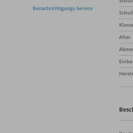
Schul
Benachrichtigungs-Service
Schul
Klass
Alter
Abme
Einba
Herste
Besc