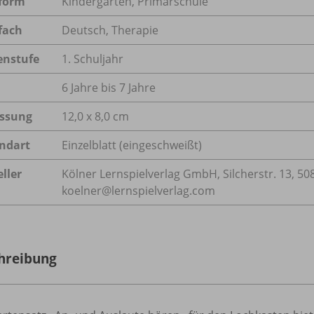
form
Kindergarten, Primarschule
fach
Deutsch
,
Therapie
enstufe
1. Schuljahr
6 Jahre bis 7 Jahre
ssung
12,0 x 8,0 cm
ndart
Einzelblatt (eingeschweißt)
ller
Kölner Lernspielverlag GmbH, Silcherstr. 13, 50
koelner@lernspielverlag.com
hreibung