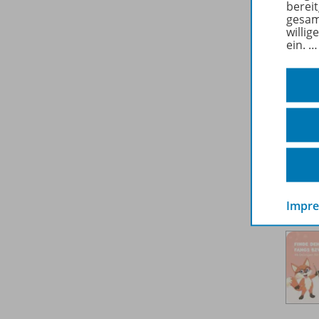
berei
gesam
willig
ein.
Impr