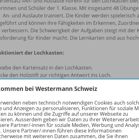
artensatz «An- und Auslaute hören» für den Lochkasten bie
rinnen und Schüler der 1. Klasse. Mit insgesamt 48 Übunge
t An- und Auslaute trainiert. Die Kinder werden spielerisch
geführt und können ihre Fähigkeiten im Erkennen, Zuordne
t verbessern. Die Schwierigkeit der Aufgaben steigt mit der
sforderung für Kinder macht. Die Lernkarten sind aus hoch
nktioniert der Lochkasten:
hiebe den Kartensatz in den Lochkasten.
cke den Holzstift zur richtigen Antwort ins Loch.
 richtiger Antwort kann die Karte herausgezogen werden. Bei
kommen bei Westermann Schweiz
rfahren Sie mehr über die Reihe
erwenden neben technisch notwendigen Cookies auch solc
e und Anzeigen zu personalisieren, Funktionen für soziale 
ten zu können und die Zugriffe auf unserer Webseite zu
sieren. Ausserdem geben wir Daten zu ihrer Weiterverarbei
sere Partner/-innen für soziale Medien, Werbung und Analy
hörige Produkte
r. Unsere Partner/-innen führen diese Informationen
cherweise mit weiteren Daten zusammen, die Sie ihnen