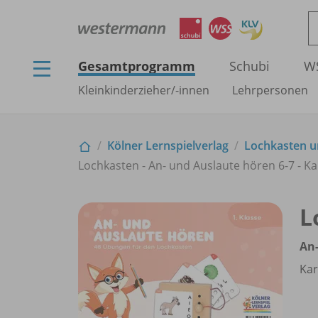
Gesamtprogramm
Schubi
W
Kleinkinderzieher/
-innen
Lehrpersonen
Kölner Lernspielverlag
Lochkasten un
Lochkasten - An- und Auslaute hören 6-7 - Ka
L
An-
Kar