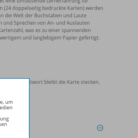
tet eine umfassende Lernerfahrung für
n (24 doppelseitig bedruckte Karten) werden
 an die Welt der Buchstaben und Laute
n und Sprechen von An- und Auslauten
 Kartenzahl, was es zu einer spannenden
wertigem und langlebigem Papier gefertigt.
 falscher Antwort bleibt die Karte stecken.
he, um
Medien
tung
sen