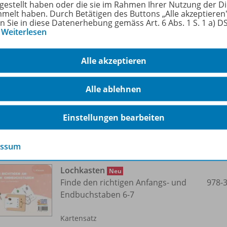
tgestellt haben oder die sie im Rahmen Ihrer Nutzung der D
melt haben. Durch Betätigen des Buttons „Alle akzeptieren
en Sie in diese Datenerhebung gemäss Art. 6 Abs. 1 S. 1 a) 
Lochkasten
Neu
…
Weiterlesen
Subtraktion bis 20 6-7
978-
Kartensatz
Alle akzeptieren
Lieferbar
Alle ablehnen
Einstellungen bearbeiten
essum
Lochkasten
Neu
Finde den richtigen Anfangs- und
978-
Endbuchstaben 6-7
Kartensatz