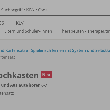
SS
KLV
Eltern und Schüler/
-innen
Therapeuten /
Therapeuti
d Kartensätze - Spielerisch lernen mit System und Selbstk
rtensatz
ochkasten
Neu
 und Auslaute hören 6-7
tensatz