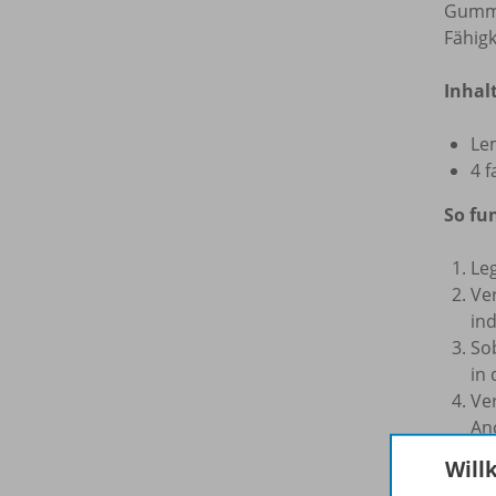
Gummi
Fähigk
Inhal
Le
4 
So fun
Le
Ver
in
So
in
Ver
An
An
Will