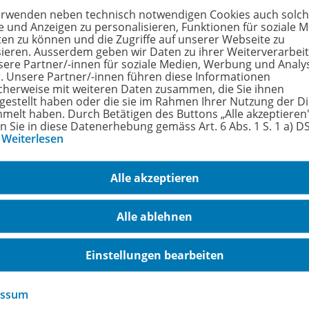
ial:
erwenden neben technisch notwendigen Cookies auch solc
e und Anzeigen zu personalisieren, Funktionen für soziale 
Lemo-Holzrahmen wird aus natürlichen Holzmaterialien gefe
ten zu können und die Zugriffe auf unserer Webseite zu
obustem Papier.
sieren. Ausserdem geben wir Daten zu ihrer Weiterverarbei
sere Partner/-innen für soziale Medien, Werbung und Analy
r. Unsere Partner/-innen führen diese Informationen
rfahren Sie mehr über die Reihe
cherweise mit weiteren Daten zusammen, die Sie ihnen
tgestellt haben oder die sie im Rahmen Ihrer Nutzung der D
melt haben. Durch Betätigen des Buttons „Alle akzeptieren
en Sie in diese Datenerhebung gemäss Art. 6 Abs. 1 S. 1 a) 
…
Weiterlesen
hörige Produkte
Alle akzeptieren
LeMo - Lernen & Motorik
Neu
Alle ablehnen
Kartensatz Farben und Formen
978-
Einstellungen bearbeiten
ab 3 Jahren
Lieferbar
essum