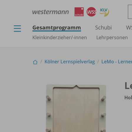
Gesamtprogramm
Schubi
W
Kleinkinderzieher/
-innen
Lehrpersonen
Kölner Lernspielverlag
LeMo - Lerne
L
Ho