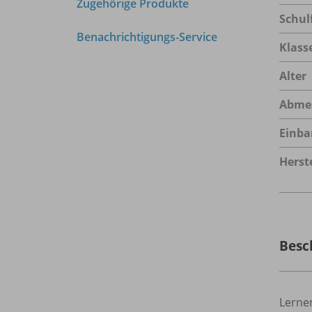
Zugehörige Produkte
Schul
Benachrichtigungs-Service
Klass
Alter
Abme
Einba
Herste
Besc
Lerne