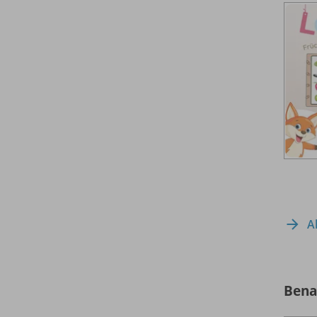
A
Bena