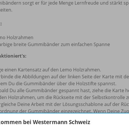
bändern sorgt er für jede Menge Lernfreude und stärkt spi
eiten.
t:
mo Holzrahmen
farbige breite Gummibänder zum einfachen Spanne
ktioniert's:
ge einen Kartensatz auf den Lemo Holzrahmen.
binde die Abbildungen auf der linken Seite der Karte mit d
dem Du die Gummibänder über die Holzstifte spannst.
bald Du alle Gummibänder gespannt hast, ziehe die Karte h
 den Holzrahmen, um die Rückseite mit der Selbstkontrolle z
gleiche Deine Arbeit mit der Lösungsschablone auf der Rücks
ordnung der Gummibänder eingezeichnet. Wenn Deine Zuor
ordnung Deiner Gummibänder mit der Schablone überein.
kommen bei Westermann Schweiz