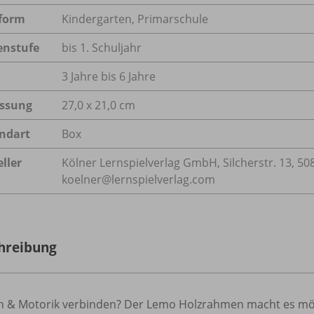
form
Kindergarten, Primarschule
enstufe
bis 1. Schuljahr
3 Jahre bis 6 Jahre
ssung
27,0 x 21,0 cm
ndart
Box
ller
Kölner Lernspielverlag GmbH, Silcherstr. 13, 50
koelner@lernspielverlag.com
hreibung
n & Motorik verbinden? Der Lemo Holzrahmen macht es mögli