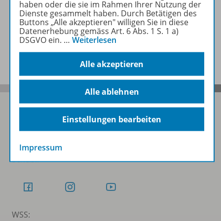
haben oder die sie im Rahmen Ihrer Nutzung der
Zugehörige Produkte
Dienste gesammelt haben. Durch Betätigen des
Buttons „Alle akzeptieren" willigen Sie in diese
Datenerhebung gemäss Art. 6 Abs. 1 S. 1 a)
DSGVO ein.
…
Weiterlesen
Benachrichtigungs-Service
Alle akzeptieren
Alle ablehnen
Einstellungen bearbeiten
Folgen Sie uns auf Social Media
Impressum
Schubi:
WSS: