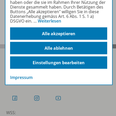
haben oder die sie im Rahmen Ihrer Nutzung der
Zugehörige Produkte
Dienste gesammelt haben. Durch Betätigen des
Buttons „Alle akzeptieren" willigen Sie in diese
Datenerhebung gemäss Art. 6 Abs. 1 S. 1 a)
DSGVO ein.
…
Weiterlesen
Benachrichtigungs-Service
Alle akzeptieren
Alle ablehnen
Einstellungen bearbeiten
Folgen Sie uns auf Social Media
Impressum
Schubi:
WSS: