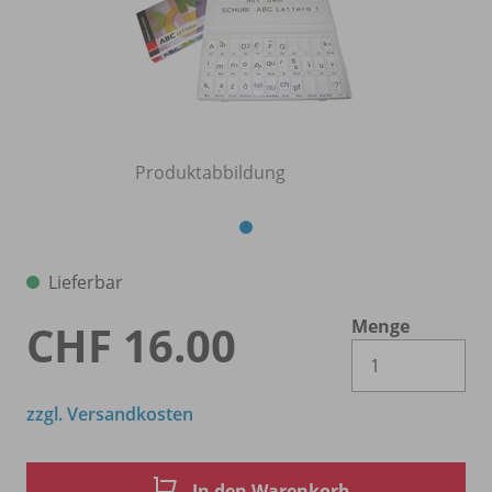
Produktabbildung
Lieferbar
Menge
CHF 16.00
Es 
zzgl. Versandkosten
In den Warenkorb