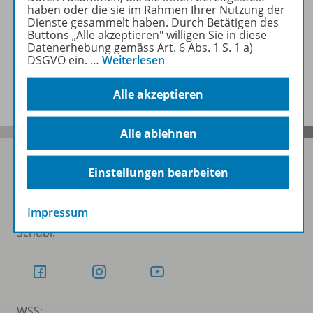
haben oder die sie im Rahmen Ihrer Nutzung der
Zugehörige Produkte
Dienste gesammelt haben. Durch Betätigen des
Buttons „Alle akzeptieren" willigen Sie in diese
Datenerhebung gemäss Art. 6 Abs. 1 S. 1 a)
DSGVO ein.
…
Weiterlesen
Benachrichtigungs-Service
Alle akzeptieren
Alle ablehnen
Einstellungen bearbeiten
Folgen Sie uns auf Social Media
Impressum
Schubi:
WSS: