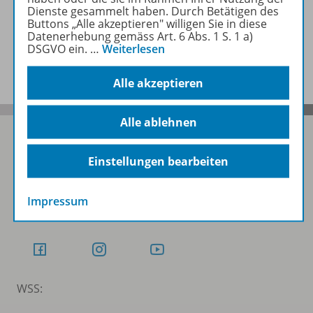
Zugehörige Produkte
Dienste gesammelt haben. Durch Betätigen des
Buttons „Alle akzeptieren" willigen Sie in diese
Datenerhebung gemäss Art. 6 Abs. 1 S. 1 a)
DSGVO ein.
…
Weiterlesen
Benachrichtigungs-Service
Alle akzeptieren
Alle ablehnen
Einstellungen bearbeiten
Folgen Sie uns auf Social Media
Impressum
Schubi:
WSS: